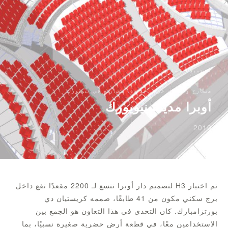
← جميع المشاريع
مسارح وقاعات عرض جديدة، مشاريع في نيويورك
أوبرا مدينة نيويورك
2010
تم اختيار H3 لتصميم دار أوبرا تتسع لـ 2200 مقعدًا تقع داخل
برج سكني مكون من 41 طابقًا، صممه كريستيان دي
بورتزامبارك. كان التحدي في هذا التعاون هو الجمع بين
الاستخدامين معًا، في قطعة أرض حضرية صغيرة نسبيًا، بما