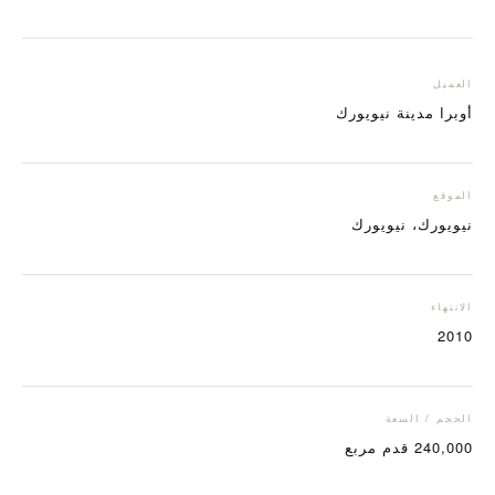
العميل
أوبرا مدينة نيويورك
الموقع
نيويورك، نيويورك
الانتهاء
2010
الحجم / السعة
240,000 قدم مربع