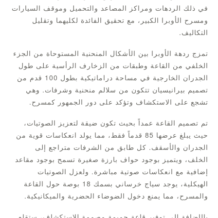
في ذلك الردهات ومراكز المصاعد والتحميل وموقف السيارات
ومسرح الأوبرا الكبير، مع تحقيق الفائدة لكليهما وتقليل
التكاليف.
تمزج ردهة الأوبرا بين الأشكال المنحنية المستوحاة من الجزء
الخلفي من القاعة وطبقات من الزخارف الرأسية على طول
الجدران الخارجية في مساحة دراماتيكية بطول 100 قدم من
تصميم بيرانيسيان تتكون من سلالم منحنية وشرفات. وهي
تشجع على الاستكشاف وتؤكد على دور الجمهور كمسرح.
تم تصميم القاعة عمداً بحيث تكون ضيقة لتعزيز الصوتيات،
حيث يبلغ عرضها 85 قدماً فقط، مما يولد انعكاسات قوية من
الجدران والأسقف. كل طابق من الشرفات متراجع إلى
الخلف، ويتميز بوجود حواف بارزة صغيرة تسمح بوجود مقاعد
إضافية مع انعكاسات صوتية مباشرة. ولعزل الصوتيات
الهيكلية، يوجد سياج خرساني بسمك 18 بوصة حول القاعة
والمسرح، مما يمنع دخول الضوضاء الحضرية والميكانيكية.
بالإضافة إلى توفير قاعة حميمة مصممة للاستكشاف، ستقام