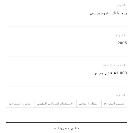
الموقع
ريد بانك، نيوجيرسي
الانتهاء
2005
الحجم / السعة
41,000 قدم مربع
الخبرة
تصميم المسارح
المكان الثقافي
الاستخدام الصناعي التكيفي
الفنون المسرحية
ناقش مشروعًا →