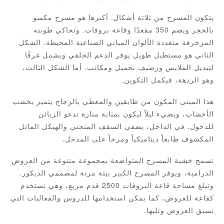
يتكون المسرح من ثلاثة أشكال. أكبرها هو مسرح مكسو
بالحجر ويضم 350 مقعدًا وقاعة بروفات. وتحاكي طوبته
المزخرفة متعددة الألوان المباني الصناعية المحيطة. الشكل
الثاني هو مستطيل طويل يوفر الدعم الخلفي ويشمل غرفًا
لتبديل الملابس ورصيف تحميل ومكاتب. أما الشكل الثالث،
وهو الردهة، فيكمل التكوين.
هذا المبنى المكون من طابقين والمغطى بالزجاج يتميز بخشب
الأخشاب، ويضيء ليلاً ليكون بمثابة منارة تدعو الزبائن
للدخول. في الداخل، يضفي السقف المنحني والهيكل المائل
المكشوف طابعاً ديناميكياً ومرحاً على المدخل.
تسمح خشبة المسرح المتواضعة بمجموعة متنوعة من العروض
الدرامية، ويوفر المسرح الكبير بيئة مرنة لمصممي الديكور.
وتبلغ مساحة قاعة البروفات 2500 قدم مربع، وهي تستخدم
كقاعة للعروض، كما يمكن استخدامها للدروس والفعاليات التي
تسبق العروض وتليها.