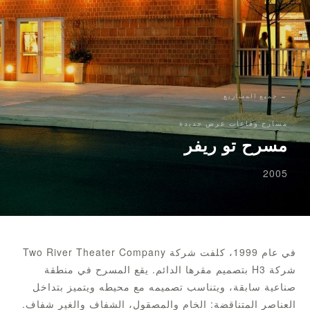
← جميع المشاريع
مسارح وقاعات عرض جديدة
مسرح تو ريفر
2005
في عام 1999، كلفت شركة Two River Theater Company
شركة H3 بتصميم مقرها الدائم. يقع المسرح في منطقة
صناعية سابقة، ويتناسب تصميمه مع محيطه ويتميز بتداخل
العناصر المتناقضة: الخام والمصقول، الشفاف والغير شفاف.