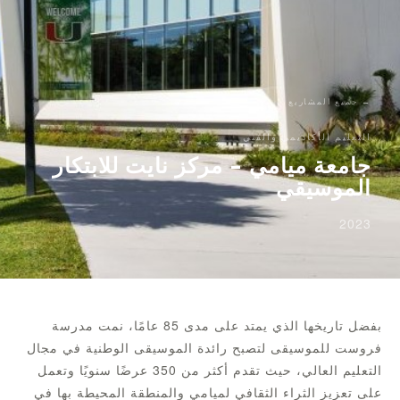
← جميع المشاريع
التعليم الأكاديمي والفني
جامعة ميامي – مركز نايت للابتكار
الموسيقي
2023
بفضل تاريخها الذي يمتد على مدى 85 عامًا، نمت مدرسة
فروست للموسيقى لتصبح رائدة الموسيقى الوطنية في مجال
التعليم العالي، حيث تقدم أكثر من 350 عرضًا سنويًا وتعمل
على تعزيز الثراء الثقافي لميامي والمنطقة المحيطة بها في