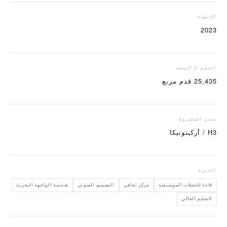
الانتهاء
2023
الحجم / السعة
25,435 قدم مربع
مدير المشروع
H3 / أركيتونيكا
الخبرة
قاعة للحفلات الموسيقية
مركز ثقافي
التصميم الصوتي
هندسة الواجهة البحرية
التعليم العالي