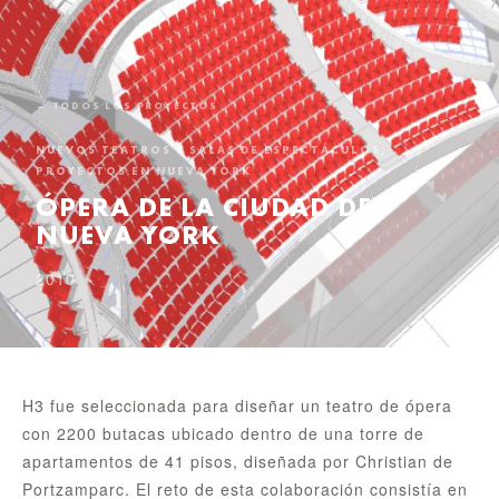
← TODOS LOS PROYECTOS
NUEVOS TEATROS Y SALAS DE ESPECTÁCULOS,
PROYECTOS EN NUEVA YORK
ÓPERA DE LA CIUDAD DE
NUEVA YORK
2010
H3 fue seleccionada para diseñar un teatro de ópera
con 2200 butacas ubicado dentro de una torre de
apartamentos de 41 pisos, diseñada por Christian de
Portzamparc. El reto de esta colaboración consistía en