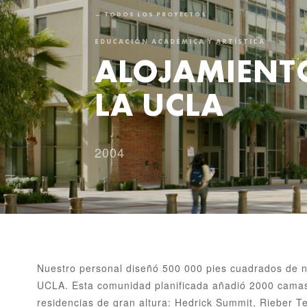
← TODOS LOS PROYECTOS
EDUCACIÓN ACADÉMICA Y ARTÍSTICA
ALOJAMIENTO
LA UCLA
2004
Nuestro personal diseñó 500 000 pies cuadrados de n
UCLA. Esta comunidad planificada añadió 2000 camas
residencias de gran altura: Hedrick Summit, Rieber Te