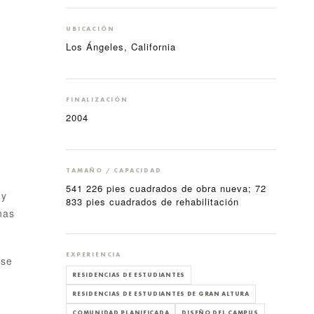
UBICACIÓN
Los Ángeles, California
FINALIZACIÓN
2004
TAMAÑO / CAPACIDAD
541 226 pies cuadrados de obra nueva; 72
 y
833 pies cuadrados de rehabilitación
nas
EXPERIENCIA
 se
RESIDENCIAS DE ESTUDIANTES
RESIDENCIAS DE ESTUDIANTES DE GRAN ALTURA
COMUNIDAD PLANIFICADA
DISEÑO DEL CAMPUS