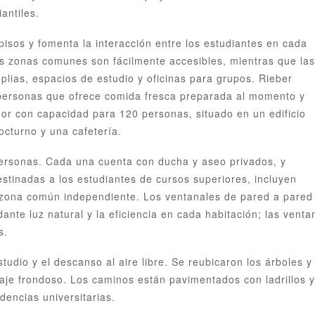
antiles.
isos y fomenta la interacción entre los estudiantes en cada
las zonas comunes son fácilmente accesibles, mientras que las
lias, espacios de estudio y oficinas para grupos. Rieber
personas que ofrece comida fresca preparada al momento y
dor con capacidad para 120 personas, situado en un edificio
octurno y una cafetería.
 personas. Cada una cuenta con ducha y aseo privados, y
estinadas a los estudiantes de cursos superiores, incluyen
a zona común independiente. Los ventanales de pared a pared
ante luz natural y la eficiencia en cada habitación; las venta
s.
tudio y el descanso al aire libre. Se reubicaron los árboles y
aje frondoso. Los caminos están pavimentados con ladrillos y
dencias universitarias.