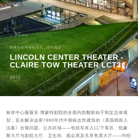
← 所有项目
新建剧院和演出场所，纽约项目
LINCOLN CENTER THEATER -
CLAIRE TOW THEATER LCT3
2012
林肯中心薇薇安·博蒙特剧院的全面内部翻新始于制定总体规
划，旨在解决这座1960年代中期标志性建筑的《美国残疾人
法案》合规问题。公共区域——包括车库入口/下客区、纽豪
斯大厅与剧院大厅、卫生间、观众席及共享售票大厅——均经