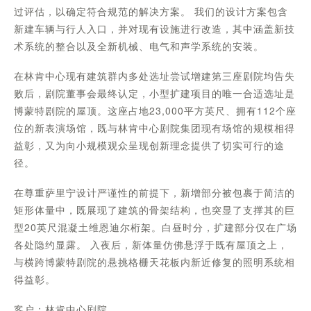
过评估，以确定符合规范的解决方案。 我们的设计方案包含
新建车辆与行人入口，并对现有设施进行改造，其中涵盖新技
术系统的整合以及全新机械、电气和声学系统的安装。
在林肯中心现有建筑群内多处选址尝试增建第三座剧院均告失
败后，剧院董事会最终认定，小型扩建项目的唯一合适选址是
博蒙特剧院的屋顶。这座占地23,000平方英尺、拥有112个座
位的新表演场馆，既与林肯中心剧院集团现有场馆的规模相得
益彰，又为向小规模观众呈现创新理念提供了切实可行的途
径。
在尊重萨里宁设计严谨性的前提下，新增部分被包裹于简洁的
矩形体量中，既展现了建筑的骨架结构，也突显了支撑其的巨
型20英尺混凝土维恩迪尔桁架。白昼时分，扩建部分仅在广场
各处隐约显露。 入夜后，新体量仿佛悬浮于既有屋顶之上，
与横跨博蒙特剧院的悬挑格栅天花板内新近修复的照明系统相
得益彰。
客户：林肯中心剧院