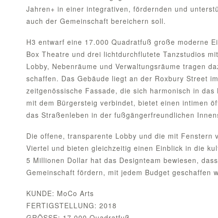
Jahren+ in einer integrativen, fördernden und unters
auch der Gemeinschaft bereichern soll.
H3 entwarf eine 17.000 Quadratfuß große moderne Ei
Box Theatre und drei lichtdurchflutete Tanzstudios mi
Lobby, Nebenräume und Verwaltungsräume tragen dazu
schaffen. Das Gebäude liegt an der Roxbury Street i
zeitgenössische Fassade, die sich harmonisch in das h
mit dem Bürgersteig verbindet, bietet einen intimen 
das Straßenleben in der fußgängerfreundlichen Innens
Die offene, transparente Lobby und die mit Fenstern 
Viertel und bieten gleichzeitig einen Einblick in die k
5 Millionen Dollar hat das Designteam bewiesen, dass
Gemeinschaft fördern, mit jedem Budget geschaffen 
KUNDE: MoCo Arts
FERTIGSTELLUNG: 2018
GRÖSSE: 17.000 Quadratfuß