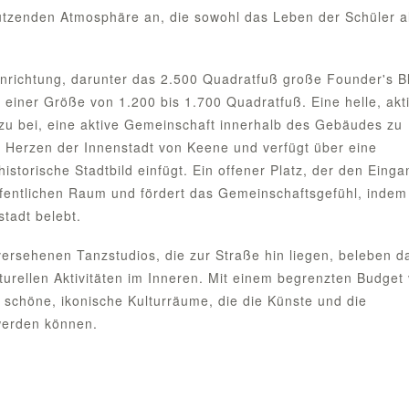
tützenden Atmosphäre an, die sowohl das Leben der Schüler a
nrichtung, darunter das 2.500 Quadratfuß große Founder's B
t einer Größe von 1.200 bis 1.700 Quadratfuß. Eine helle, akt
 bei, eine aktive Gemeinschaft innerhalb des Gebäudes zu
m Herzen der Innenstadt von Keene und verfügt über eine
istorische Stadtbild einfügt. Ein offener Platz, der den Einga
öffentlichen Raum und fördert das Gemeinschaftsgefühl, indem
tadt belebt.
versehenen Tanzstudios, die zur Straße hin liegen, beleben d
ulturellen Aktivitäten im Inneren. Mit einem begrenzten Budget
 schöne, ikonische Kulturräume, die die Künste und die
werden können.