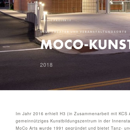
← ALLE PROJEKTE
NEUE THEATER UND VERANSTALTUNGSORTE
MOCO-KUNS
2018
Im Jahr 2016 erhielt H3 (in Zusammenarbeit mit KCS A
gemeinnütziges Kunstbildungszentrum in der Innenst
MoCo Arts wurde 1991 gegründet und bietet Tanz- und