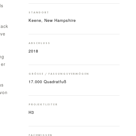
ls
STANDORT
Keene, New Hampshire
lack
ive
ABSCHLUSS
2018
ng
 er
GRÖSSE / FASSUNGSVERMÖGEN
17.000 Quadratfuß
as
 von
PROJEKTLEITER
H3
FACHWISSEN