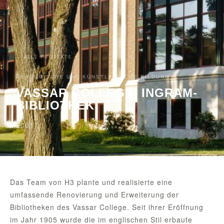
← ALLE PROJEKTE
AKADEMISCHE UND KÜNSTLERISCHE BILDUNG
VASSAR COLLEGE, INGRAM-
BIBLIOTHEK
2001
Das Team von H3 plante und realisierte eine
umfassende Renovierung und Erweiterung der
Bibliotheken des Vassar College. Seit ihrer Eröffnung
im Jahr 1905 wurde die im englischen Stil erbaute