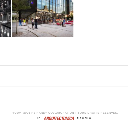
L
THÉÂTRE SIGNATURE
L
NOUVEAUX THÉÂTRES ET SALLES DE SPECTACLE, PROJETS À NEW YORK
N
©2004–2026 H3 HARDY COLLABORATION ; TOUS DROITS RÉSERVÉS.
Un
Studio