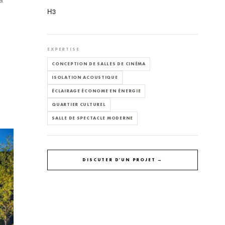
H3
EXPERTISE
CONCEPTION DE SALLES DE CINÉMA
ISOLATION ACOUSTIQUE
ÉCLAIRAGE ÉCONOME EN ÉNERGIE
QUARTIER CULTUREL
SALLE DE SPECTACLE MODERNE
DISCUTER D'UN PROJET →