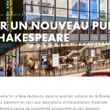
LE, PROJETS À NEW YORK
R UN NOUVEAU PUBL
HAKESPEARE
tre for a New Audience dans le quartier culturel de la Brook
 bâtiment en tant que laboratoire d'interprétation théâtrale
iment cache sa complexité structurelle et son isolation