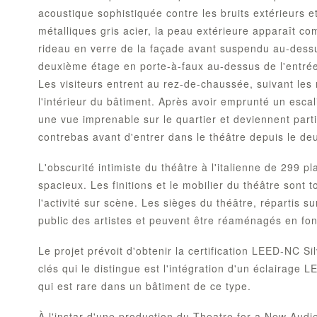
acoustique sophistiquée contre les bruits extérieurs 
métalliques gris acier, la peau extérieure apparaît c
rideau en verre de la façade avant suspendu au-dessus
deuxième étage en porte-à-faux au-dessus de l'entrée
Les visiteurs entrent au rez-de-chaussée, suivant les
l'intérieur du bâtiment. Après avoir emprunté un escali
une vue imprenable sur le quartier et deviennent part
contrebas avant d'entrer dans le théâtre depuis le d
L'obscurité intimiste du théâtre à l'italienne de 299 p
spacieux. Les finitions et le mobilier du théâtre sont 
l'activité sur scène. Les sièges du théâtre, répartis s
public des artistes et peuvent être réaménagés en fon
Le projet prévoit d'obtenir la certification LEED-NC S
clés qui le distingue est l'intégration d'un éclairage 
qui est rare dans un bâtiment de ce type.
À l'instar d'une production du Theatre for a New Aud