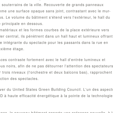
et souterrains de la ville. Recouverte de grands panneaux
omme une surface opaque sans joint, contrastant avec le mur-
. Le volume du bâtiment s'étend vers l'extérieur, le hall du
 principale en dessous.
 matériaux et les formes courbes de la place extérieure vers
er central, ils pénètrent dans un hall haut et lumineux offrant
ie intégrante du spectacle pour les passants dans la rue en
euxième étage.
laces contraste fortement avec le hall d'entrée lumineux et
tous noirs, afin de ne pas détourner l'attention des spectateur
ur trois niveaux (l'orchestre et deux balcons bas), rapprochent
ction des spectacles.
ilver du United States Green Building Council. L'un des aspect
LED à haute efficacité énergétique à la pointe de la technologie
ience, le nouveau bâtiment apporte une présence nouvelle, à l