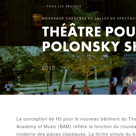
← TOUS LES PROJETS
NOUVEAUX THÉÂTRES ET SALLES DE SPECTAC
THÉÂTRE POU
POLONSKY S
2013
La conception de H3 pour le nouveau bâtiment du Thea
Academy of Music (BAM) reflète la fonction du nouveau
moderne des pièces classiques. La forme simple du bât