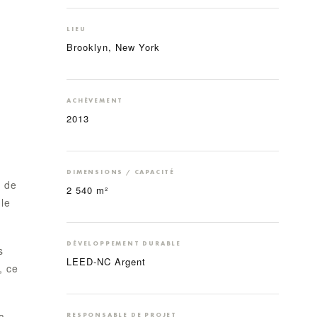
LIEU
Brooklyn, New York
ACHÈVEMENT
2013
DIMENSIONS / CAPACITÉ
s de
2 540 m²
 le
DÉVELOPPEMENT DURABLE
s
LEED-NC Argent
, ce
a
RESPONSABLE DE PROJET