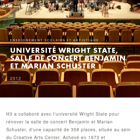
← TOUS LES PROJETS
ENSEIGNEMENT SCOLAIRE ET ARTISTIQUE
UNIVERSITÉ WRIGHT STATE,
SALLE DE CONCERT BENJAMIN
ET MARIAN SCHUSTER
2012
H3 a collaboré avec l'université Wright State pour
rénover la salle de concert Benjamin et Marian
Schuster, d'une capacité de 358 places, située au sein
du Creative Arts Center. Achevé en 1973 et