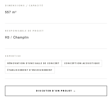
DIMENSIONS / CAPACITÉ
557 m²
RESPONSABLE DE PROJET
H3 / Champlin
EXPERTISE
RÉNOVATION D'UNE SALLE DE CONCERT
CONCEPTION ACOUSTIQUE
ÉTABLISSEMENT D'ENSEIGNEMENT
DISCUTER D'UN PROJET →