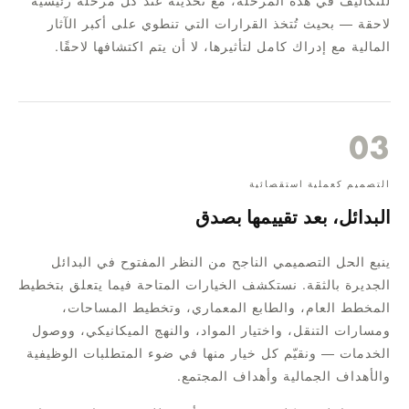
للتكاليف في هذه المرحلة، مع تحديثه عند كل مرحلة رئيسية
لاحقة — بحيث تُتخذ القرارات التي تنطوي على أكبر الآثار
المالية مع إدراك كامل لتأثيرها، لا أن يتم اكتشافها لاحقًا.
03
التصميم كعملية استقصائية
البدائل، بعد تقييمها بصدق
ينبع الحل التصميمي الناجح من النظر المفتوح في البدائل
الجديرة بالثقة. نستكشف الخيارات المتاحة فيما يتعلق بتخطيط
المخطط العام، والطابع المعماري، وتخطيط المساحات،
ومسارات التنقل، واختيار المواد، والنهج الميكانيكي، ووصول
الخدمات — ونقيّم كل خيار منها في ضوء المتطلبات الوظيفية
والأهداف الجمالية وأهداف المجتمع.