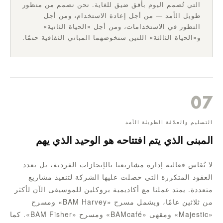
التي تُصمم اليوم بأفق ضيق للغاية. نحن نصمم من منظور
طويل الأمد — من أجل إعادة الاستخدام، ومن أجل
التطور في الاستخدامات، ومن أجل «الحياة الثانية»
و«الحياة الثالثة» اللتين ستخوضهما المباني الثقافية حتمًا.
07
التسليم والعلاقة الطويلة الأمد
المبنى الذي يتم افتتاحه هو الوحيد الذي يهم
لا تُقاس فعالية إدارة مشاريعنا بالإنجازات الفردية، بل بعدد
العقود المتكررة التي حصلت عليها الشركة لتنفيذ مشاريع
متعددة. يمتد عملنا مع أكاديمية بروكلين للموسيقى الآن لأكثر
من ثلاثين عامًا، ويشمل مسرح «BAM Harvey» ومسرح
«Majestic» ومقهى «BAMcafé» ومسرح «BAM Fisher». كما