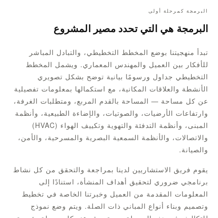
البرمجة كمرحلة أولى
البرمجة هي التي تحدد مصير المشروع
تبدأ منهجيتنا بوضع المخطط التخطيطي، والتبادل المباشر
للأفكار بين العميل والمهندس المعماري. ويشمل المخطط
التخطيطي جداول ورسومًا بيانية توضح بشكل تصويري
الأنشطة والعلاقات المكانية، مع استكمالها بمعلومات تفصيلية
عن كل مساحة — المساحة بالقدم المربع، ومتطلبات الغرفة،
وارتفاعات الأرضيات، والصوتيات، والإضاءة الطبيعية، وأنظمة
المبنى، وأنظمة التدفئة والتهوية وتكييف الهواء (HVAC)
والاتصالات، والأنظمة السمعية البصرية والمسرحية، والأمن،
والصيانة.
يقوم فريق الاستشاريين لدينا بمراجعة والتحقق من كل نشاط
برنامجي ضروري لتحقيق أهداف المنشأة، استنادًا إلى
المعلومات المقدمة من العميل وخبرتنا الخاصة في تخطيط
وتصميم وبناء أنواع المباني ذات الصلة. ويتم وضع نموذج