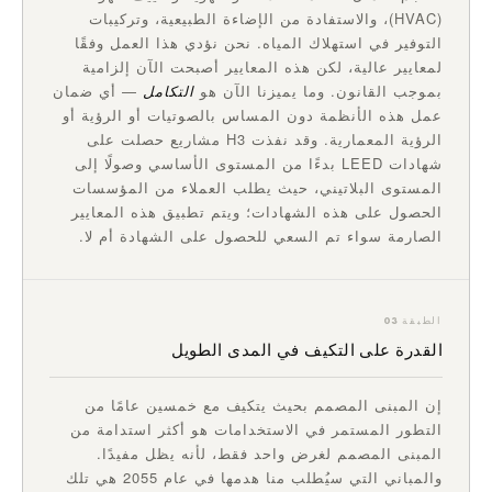
(HVAC)، والاستفادة من الإضاءة الطبيعية، وتركيبات
التوفير في استهلاك المياه. نحن نؤدي هذا العمل وفقًا
لمعايير عالية، لكن هذه المعايير أصبحت الآن إلزامية
بموجب القانون. وما يميزنا الآن هو
التكامل
— أي ضمان
عمل هذه الأنظمة دون المساس بالصوتيات أو الرؤية أو
الرؤية المعمارية. وقد نفذت H3 مشاريع حصلت على
شهادات LEED بدءًا من المستوى الأساسي وصولًا إلى
المستوى البلاتيني، حيث يطلب العملاء من المؤسسات
الحصول على هذه الشهادات؛ ويتم تطبيق هذه المعايير
الصارمة سواء تم السعي للحصول على الشهادة أم لا.
الطبقة 03
القدرة على التكيف في المدى الطويل
إن المبنى المصمم بحيث يتكيف مع خمسين عامًا من
التطور المستمر في الاستخدامات هو أكثر استدامة من
المبنى المصمم لغرض واحد فقط، لأنه يظل مفيدًا.
والمباني التي سيُطلب منا هدمها في عام 2055 هي تلك