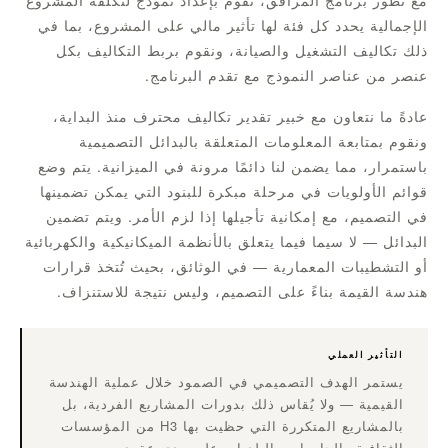
مع تطور برنامج المرافق، نقوم بإعداد نموذج لتكلفة المشروع
الإجمالية يحدد كل فئة لها تأثير مالي على المشروع، بما في
ذلك تكاليف التشغيل والصيانة، ونقوم بربط التكاليف بكل
عنصر من عناصر النموذج مع تقدم البرنامج.
عادةً ما نتعاون مع خبير تقدير تكاليف محترف منذ البداية،
ونقوم بمتابعة المعلومات المتعلقة بالبدائل التصميمية
باستمرار، مما يضمن لنا دائمًا مرونة في الميزانية. يتم وضع
قوائم الأولويات في مرحلة مبكرة للبنود التي يمكن تضمينها
في التصميم، مع إمكانية تأجيلها إذا لزم الأمر. ويتم تضمين
البدائل — لا سيما فيما يتعلق بالأنظمة الميكانيكية والكهربائية
أو التشطيبات المعمارية — في الوثائق، بحيث تُتخذ قرارات
هندسة القيمة بناءً على التصميم، وليس نتيجة للاستنزاف.
التأثير العملي
يستمر الهدف التصميمي في الصمود خلال عملية الهندسة
القيمية — ولا يُقاس ذلك بدورات المشاريع الفردية، بل
بالمشاريع المتكررة التي حظيت بها H3 من المؤسسات
الثقافية والجامعات والبلديات على مدى عقود.