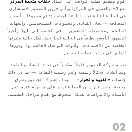
نقوم بتنظيم عملية التواصل على شكل
حلقات متحدة المركز
.
تقع H3 والعميل في المركز؛ ويأتي فريق التصميم الاستشاري
في الحلقة التالية تحت إدارتنا المباشرة؛ ثم مجموعات أصحاب
المصلحة — لجان القيادة، ومجموعات المستخدمين، والجهات
المانحة، ومجموعات الداعمين — في الحلقة التي تليها؛ وأخيراً
الجمهور الأوسع نطاقاً في الحلقة الخارجية. لكل حلقة وتيرتها
الخاصة من الاجتماعات، وأدوات التواصل الخاصة بها، ودورها
الخاص في توجيه عملية التصميم.
تعد مشاركة الجمهور عاملاً أساسياً في نجاح المشاريع العامة.
وقد أنشأنا أشكالاً رسمية وغير رسمية للتفاعل — بما في ذلك
جلسات
«القهوة والحوار»
— بهدف إشراك الجمهور بطرق
مجدية. ونحن ندرك أن العملية تسير على ما يرام عندما تقل
الأسئلة والاعتراضات بشكل ملحوظ مع تقدم مراحل التصميم.
02