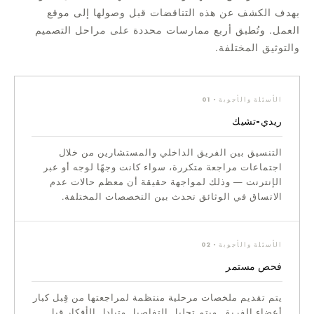
بهدف الكشف عن هذه التناقضات قبل وصولها إلى موقع
العمل. وتُطبق أربع ممارسات محددة على مراحل التصميم
والتوثيق المختلفة.
الأسئلة والأجوبة · 01
ريدي-تشيك
التنسيق بين الفريق الداخلي والمستشارين من خلال
اجتماعات مراجعة متكررة، سواء كانت وجهًا لوجه أو عبر
الإنترنت — وذلك لمواجهة حقيقة أن معظم حالات عدم
الاتساق في الوثائق تحدث بين التخصصات المختلفة.
الأسئلة والأجوبة · 02
فحص مستمر
يتم تقديم ملخصات مرحلية منتظمة لمراجعتها من قِبل كبار
أعضاء الفريق. ويتم تحليل التفاصيل وتبادل الأفكار قبل