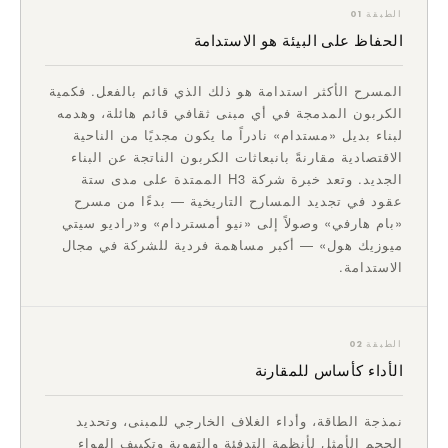
الطبقة 01
الحفاظ على البيئة هو الاستدامة
المسرح الأكثر استدامة هو ذلك الذي قائم بالفعل. فكمية
الكربون المدمجة في أي مبنى ثقافي قائم هائلة، وهدمه
لبناء بديل «مستدام» نادراً ما يكون مجديًا من الناحية
الاقتصادية مقارنةً بانبعاثات الكربون الناتجة عن البناء
الجديد. وتعد خبرة شركة H3 الممتدة على مدى ستة
عقود في تجديد المسارح التاريخية — بدءًا من مسرح
«بام هارفي» وصولاً إلى «نيو أمستردام» و«راديو سيتي
ميوزيك هول» — أكبر مساهمة فردية للشركة في مجال
الاستدامة.
الطبقة 02
الأداء كأساس للمقارنة
نمذجة الطاقة، وأداء الغلاف الخارجي للمبنى، وتحديد
الحجم الأمثل لأنظمة التدفئة والتهوية وتكييف الهواء