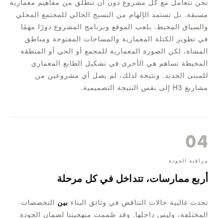
نحن نتعامل مع كل مشروع دون أن ننطلق من مفاهيم معمارية
مسبقة. بل نستمد الإلهام من النسيج الحالي للمجتمع المحلي
والسياق المحيط. يلعب الموقع وبرنامج المشروع دورًا مهمًا
في تطوير الكتلة المعمارية والمساحات المفتوحة ومناطق
المشاة، لكن الصورة المعمارية للمجمع أو الحي أو المنطقة
المحيطة تساهم هي الأخرى في تشكيل الطابع المعماري
للمبنى الجديد. ونتيجة لذلك، لم يصل أي مشروعين من
مشاريع H3 إلى نفس النتيجة التصميمية.
04
مراقبة الجودة
أربع ممارسات، تتداخل في كل مرحلة
تحدث غالبية حالات التناقض في وثائق البناء
بين
التخصصات
المختلفة، وليس داخلها. وقد صُممت منهجيتنا لضمان الجودة