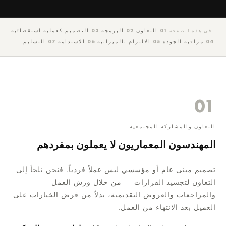
01
التعاون
02
البرمجة
03
التصميم كعملية استقصائية
في هذه الصفحة
04
مراقبة الجودة
05
الالتزام بالميزانية
06
الاستدامة
07
التسليم
01
التعاون والمشاركة المجتمعية
المهندسون المعماريون لا يعملون بمفردهم
تصميم مبنى عام أو مؤسسي ليس عملاً فردياً. فنحن نلجأ إلى
التعاون لتجسيد القرارات — من خلال ورش العمل
والمراجعات والعروض التقديمية، بدلاً من فرض الخيارات على
العميل بعد الانتهاء من العمل.