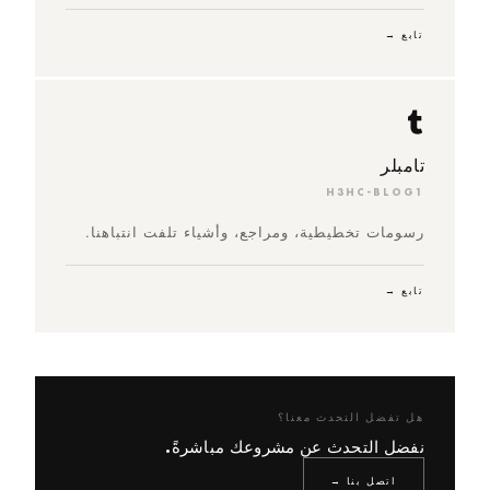
تابع →
تامبلر
H3HC-BLOG1
رسومات تخطيطية، ومراجع، وأشياء تلفت انتباهنا.
تابع →
هل تفضل التحدث معنا؟
نفضل التحدث عن مشروعك مباشرةً.
اتصل بنا →