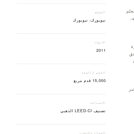
علم
الموقع
،
نيويورك، نيويورك
الانتهاء
ة
2011
فق
الحجم / السعة
15,000 قدم مربع
غير
الاستدامة
تصنيف LEED-CI الذهبي
الجوائز والتقدير