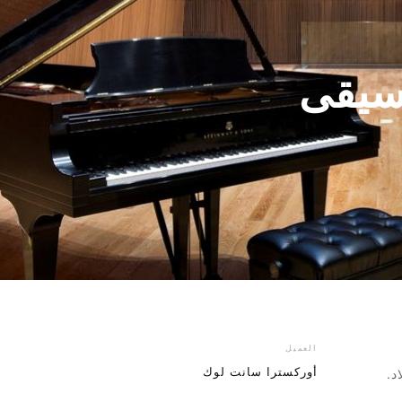
وسيقى
العميل
أوركسترا سانت لوك
د.