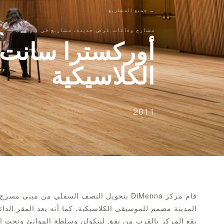
← جميع المشاريع
مسارح وقاعات عرض جديدة، مشاريع في نيويورك
أوركسترا سانت 
الكلاسيكية
2011
المدينة مصمم للموسيقى الكلاسيكية. كما أنه يعد المقر الدا
يقع المركز بالقرب من نفق لينكولن وسلطة الموانئ وتحت 