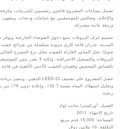
تشمل مساحات المشروع قاعتين رئيسيتين للتدريبات، وغرفة ل
والإعلام، وصالتين للموسيقيين مع حمامات ودشات، ومقهى، و
وردهة عامة مشتركة.
تصميم غرف البروفات يمنع دخول الضوضاء الخارجية ويوفر ص
المدينة. جدران قاعة كاري مزودة بسلسلة من شرائح خشب الب
صوتيًا. تحل المناور العازلة للصوت محل برج المسرح الحال
البروفات والتسجيل الاحترافية، ولكنه لا يقدر بثمن للموسيق
بالقماش المخصص وقضبان الخشب الأحمر الأفقية في قاعة بنز
وتقليل استهل
ربحية.
العميل: أوركسترا سانت لوك
تاريخ الانتهاء: 2011
المساحة: 15,000 قدم مربع
التكلفة: 10 ملايين دولار