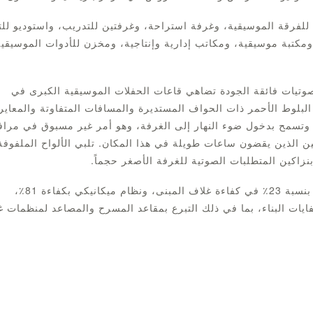
لفرقة الموسيقية، وغرفة استراحة، وغرفتين للتدريب، واستوديو للت
مكتبة موسيقية، ومكاتب إدارية وإنتاجية، ومخزن للأدوات الموسيقية
وتيات فائقة الجودة تضاهي قاعات الحفلات الموسيقية الكبرى في
لوط الأحمر ذات الحواف المستديرة والمسافات المتفاوتة والمعاير
ي وتسمح بدخول ضوء النهار إلى الغرفة، وهو أمر غير مسبوق في مرا
يين الذين يقضون ساعات طويلة في هذا المكان. تلبي الألواح الملفوفة
اكين المتطلبات الصوتية للغرفة الأصغر حجماً.
حصل المشروع على تصنيف LEED-CI الذهبي، ويتميز بزيادة بنسبة 23٪ في كفاءة غلاف المبنى، ونظام ميكانيكي بكفاءة 81٪،
اك المياه بنسبة 32.7٪، وإعادة تدوير 75٪ من نفايات البناء، بما في ذلك التبرع بمقاعد المسرح والمصاعد لمنظمات 