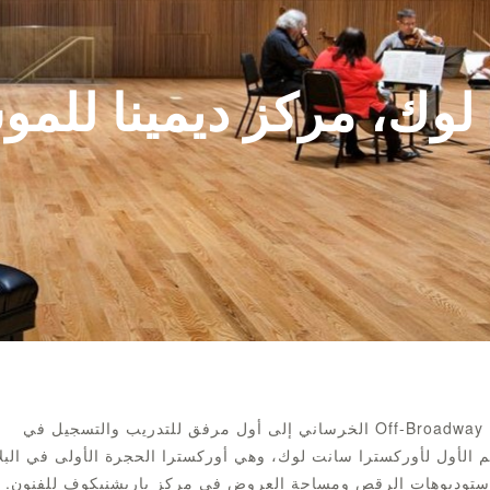
لوك، مركز ديمينا للم
قام مركز DiMenna بتحويل النصف السفلي من مبنى مسرح Off-Broadway الخرساني إلى أول مرفق للتدريب والتسجيل في
ئم الأول لأوركسترا سانت لوك، وهي أوركسترا الحجرة الأولى في البلا
استوديوهات الرقص ومساحة العروض في مركز باريشنيكوف للفنون.