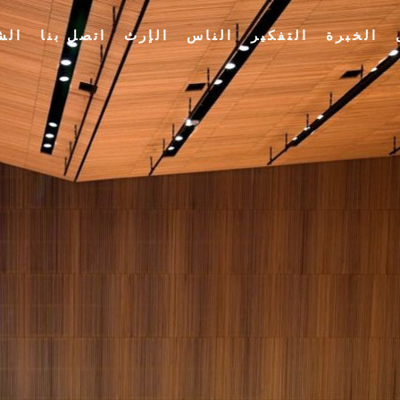
الخبرة
التفكير
الناس
الإرث
اتصل بنا
الش