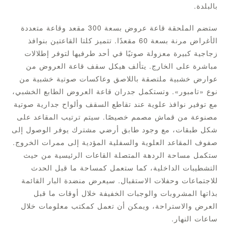
بالبلدة.
ستضم الملحقة قاعة عروض بسعة 300 مقعد وقاعة متعددة
الأغراض مرنة بسعة 60 مقعدًا. تتميز كلتا القاعتين بنوافذ
زجاجية كبيرة معزولة صوتيًا في أحد طرفيها لتوفر إطلالات
مباشرة على الخارج. يتألف هيكل سقف قاعة العروض من
عوارض خشبية ملتصقة باللاصق وعاكسات صوتية خشبية من
نوع «تامبور». وتستكمل جدران قاعة العروض الطابع الخشبي،
مع توفير نوافذ علوية عند تقاطع السقف وألواح جدارية صوتية
مصنوعة من قماش مصمم خصيصًا. سيتم ترتيب المقاعد على
شكل طبقات، مع وجود طابق أرضي مشترك يوفر الوصول إلى
صفوف المقاعد العلوية والسفلية المؤدية إلى ممرات الخروج.
ستكمل مساحة الردهة المتصلة القاعات الرئيسية من حيث
التشطيبات الداخلية، كما ستعمل كمساحة ما قبل الحدث
للاجتماعات وحفلات الاستقبال. سيعرض منضدة البار القائمة
بذاتها المشروبات والوجبات الخفيفة خلال أوقات ما قبل
العرض والاستراحة، ويمكن أن تعمل كمكتب معلومات خلال
ساعات النهار.