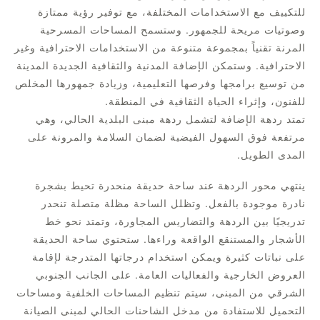
للتكييف مع الاستخدامات المختلفة، مع توفير رؤية ممتازة
وصوتيات مريحة للجمهور. وستسمح المساحات المسرحية
المرنة تقنياً بمجموعة متنوعة من الاستخدامات الاحترافية وغير
الاحترافية. وستمكن الإضافة المدنية والثقافية الجديدة المدينة
من توسيع برامجها وفرصها التعليمية، وزيادة جمهورها المخلص
للفنون، وإثراء الحياة الثقافية في المنطقة.
تمتد ردهة الإضافة لتشمل ردهة مبنى البلدية الحالي، وهي
مرتفعة فوق السهول الفيضية لضمان السلامة والمرونة على
المدى الطويل.
ينتهي محور الردهة عند ساحة حديقة منحدرة تحيط بشجرة
نادرة موجودة بالفعل. وتظلل الساحة مظلة متصلة تنحدر
تدريجيًا بين الردهة والتضاريس المجاورة، وتمتد نحو خط
الأشجار والمستنقع الواقعة وراءها. ستحتوي ساحة الحديقة
على نباتات كثيرة ويمكن استخدام درجاتها المتدرجة لإقامة
العروض الخارجية والفعاليات العامة. على الجانب الجنوبي
الشرقي من المبنى، سيتم تنظيم المساحات الخلفية ومساحات
التحميل للاستفادة من مدخل الشاحنات الحالي لمبنى الصيانة