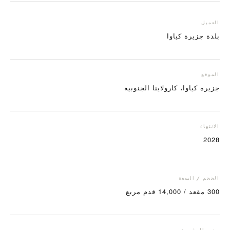
العميل
بلدة جزيرة كياوا
الموقع
جزيرة كياوا، كارولاينا الجنوبية
الانتهاء
2028
الحجم / السعة
300 مقعد / 14,000 قدم مربع