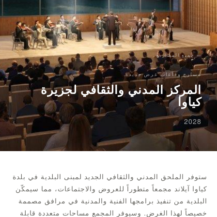
← جميع المشاريع
مسارح وقاعات عرض جديدة
المركز المدني والثقافي لجزيرة
كياوا
2028
ستوفر الملحق المدني والثقافي الجديد لمبنى البلدية في بلدة
كياوا آيلاند مجمعاً متطوراً للعروض والاجتماعات، مما سيمكّن
البلدية من تنفيذ برامجها الفنية والمدنية في مرافق مصممة
خصيصاً لهذا الغرض. وسيوفر المجمع مساحات متعددة قابلة