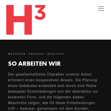
METHODIK · PROZESS · QUALITÄT
SO ARBEITEN WIR
Der gesellschaftliche Charakter unserer Arbeit
erfordert einen kooperativen Ansatz. Die Planung
eines Gebäudes entwickelt sich durch eine Reihe
bewusster Entscheidungen von der abstrakten zur
konkreten Form, und die folgenden sieben
Abschnitte zeigen, wie H3 diese Entscheidungen
trifft – bewusst, gemeinsam mit dem Kunden,