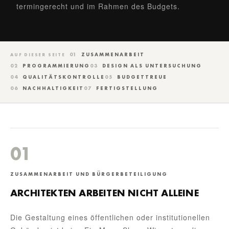
termingerecht und im Rahmen des Budgets.
01
ZUSAMMENARBEIT
AUF DIESER SEITE
02
PROGRAMMIERUNG
03
DESIGN ALS UNTERSUCHUNG
04
QUALITÄTSKONTROLLE
05
BUDGETTREUE
06
NACHHALTIGKEIT
07
FERTIGSTELLUNG
01
ZUSAMMENARBEIT UND BÜRGERBETEILIGUNG
ARCHITEKTEN ARBEITEN NICHT ALLEINE
Die Gestaltung eines öffentlichen oder institutionellen