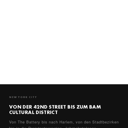
PROJEKTE ANZEIGEN →
20 PROJEKTE
RESTAURIERUNG &
UMNUTZUNG
Historische Theater, städtische Wahrzeichen, Synagogen
und Kulturgebäude, die zu lebendigen Veranstaltungsorten
umgestaltet wurden – von der Radio City Music Hall über
das BAM Harvey Theater bis hin zum New Amsterdam.
PROJEKTE ANZEIGEN →
NEW YORK CITY
VON DER 42ND STREET BIS ZUM BAM
CULTURAL DISTRICT
Von The Battery bis nach Harlem, von den Stadtbezirken