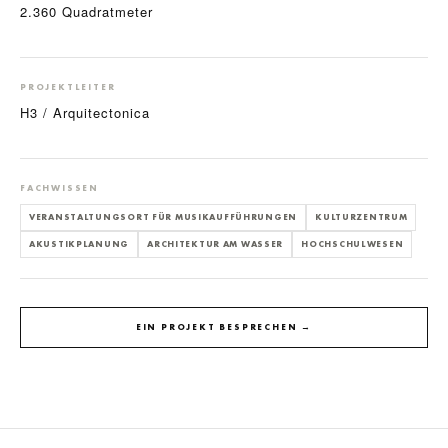
2.360 Quadratmeter
PROJEKTLEITER
H3 / Arquitectonica
FACHWISSEN
VERANSTALTUNGSORT FÜR MUSIKAUFFÜHRUNGEN
KULTURZENTRUM
AKUSTIKPLANUNG
ARCHITEKTUR AM WASSER
HOCHSCHULWESEN
EIN PROJEKT BESPRECHEN →