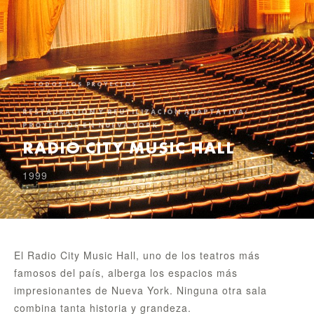
← TODOS LOS PROYECTOS
RESTAURACIÓN Y REUTILIZACIÓN ADAPTATIVA:
PROYECTOS EN NUEVA YORK
RADIO CITY MUSIC HALL
1999
El Radio City Music Hall, uno de los teatros más
famosos del país, alberga los espacios más
impresionantes de Nueva York. Ninguna otra sala
combina tanta historia y grandeza.