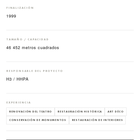
FINALIZACIÓN
1999
TAMAÑO / CAPACIDAD
46 452 metros cuadrados
RESPONSABLE DEL PROYECTO
H3 / HHPA
EXPERIENCIA
RENOVACIÓN DEL TEATRO
RESTAURACIÓN HISTÓRICA
ART DÉCO
CONSERVACIÓN DE MONUMENTOS
RESTAURACIÓN DE INTERIORES