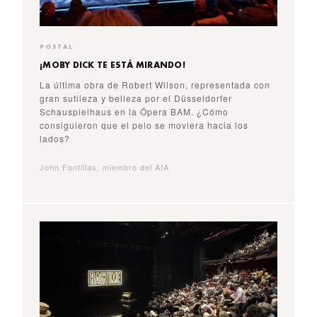
POSTAL
¡MOBY DICK TE ESTÁ MIRANDO!
La última obra de Robert Wilson, representada con
gran sutileza y belleza por el Düsseldorfer
Schauspielhaus en la Ópera BAM. ¿Cómo
consiguieron que el pelo se moviera hacia los
lados?
John Fontillas, miembro del AIA