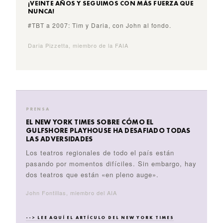
¡VEINTE AÑOS Y SEGUIMOS CON MÁS FUERZA QUE
NUNCA!
#TBT a 2007: Tim y Daria, con John al fondo.
Daria Pizzetta, miembro de la FAIA
PRENSA
EL NEW YORK TIMES SOBRE CÓMO EL
GULFSHORE PLAYHOUSE HA DESAFIADO TODAS
LAS ADVERSIDADES
Los teatros regionales de todo el país están
pasando por momentos difíciles. Sin embargo, hay
dos teatros que están «en pleno auge».
John Fontillas, miembro del AIA
--> LEE AQUÍ EL ARTÍCULO DEL NEW YORK TIMES