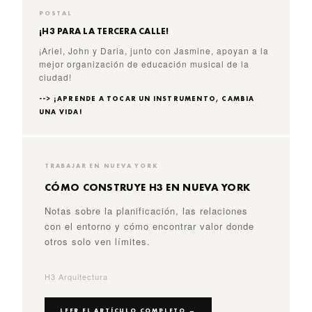
POSTAL
¡H3 PARA LA TERCERA CALLE!
¡Ariel, John y Daria, junto con Jasmine, apoyan a la
mejor organización de educación musical de la
ciudad!
--> ¡APRENDE A TOCAR UN INSTRUMENTO, CAMBIA
UNA VIDA!
TRABAJAR EN NUEVA YORK
CÓMO CONSTRUYE H3 EN NUEVA YORK
Notas sobre la planificación, las relaciones
con el entorno y cómo encontrar valor donde
otros solo ven límites.
H3 Arquitectura
LEER EL ARTÍCULO COMPLETO →