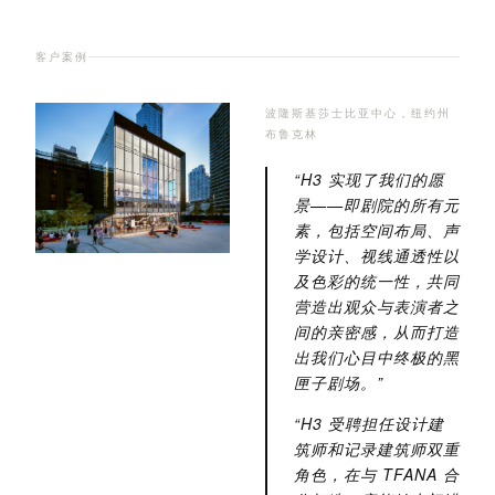
客户案例
波隆斯基莎士比亚中心，纽约州
布鲁克林
“H3 实现了我们的愿
景——即剧院的所有元
素，包括空间布局、声
学设计、视线通透性以
及色彩的统一性，共同
营造出观众与表演者之
间的亲密感，从而打造
出我们心目中终极的黑
匣子剧场。”
“H3 受聘担任设计建
筑师和记录建筑师双重
角色，在与 TFANA 合