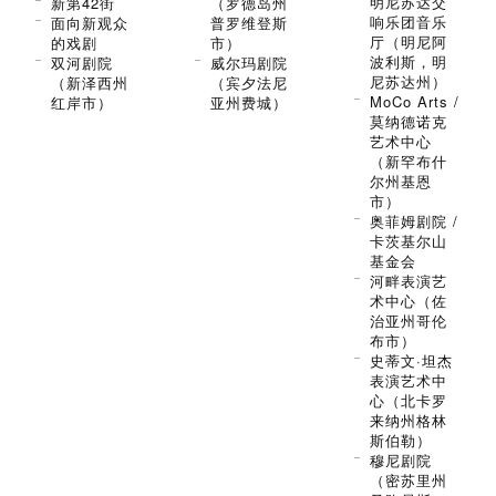
明尼苏达交
新第42街
（罗德岛州
响乐团音乐
面向新观众
普罗维登斯
厅（明尼阿
的戏剧
市）
波利斯，明
双河剧院
威尔玛剧院
尼苏达州）
（新泽西州
（宾夕法尼
MoCo Arts /
红岸市）
亚州费城）
莫纳德诺克
艺术中心
（新罕布什
尔州基恩
市）
奥菲姆剧院 /
卡茨基尔山
基金会
河畔表演艺
术中心（佐
治亚州哥伦
布市）
史蒂文·坦杰
表演艺术中
心（北卡罗
来纳州格林
斯伯勒）
穆尼剧院
（密苏里州