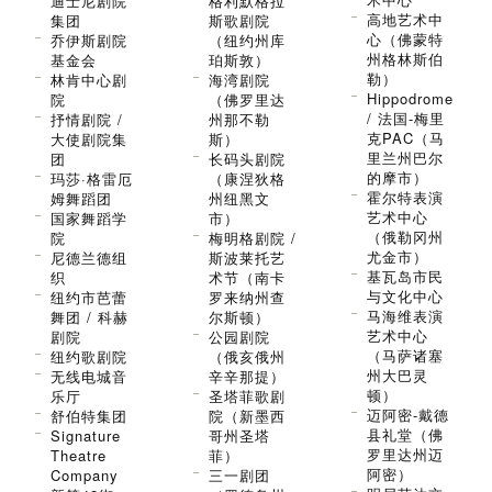
迪士尼剧院
格利默格拉
高地艺术中
集团
斯歌剧院
心（佛蒙特
乔伊斯剧院
（纽约州库
州格林斯伯
基金会
珀斯敦）
勒）
林肯中心剧
海湾剧院
Hippodrome
院
（佛罗里达
/ 法国-梅里
抒情剧院 /
州那不勒
克PAC（马
大使剧院集
斯）
里兰州巴尔
团
长码头剧院
的摩市）
玛莎·格雷厄
（康涅狄格
霍尔特表演
姆舞蹈团
州纽黑文
艺术中心
国家舞蹈学
市）
（俄勒冈州
院
梅明格剧院 /
尤金市）
尼德兰德组
斯波莱托艺
基瓦岛市民
织
术节（南卡
与文化中心
纽约市芭蕾
罗来纳州查
马海维表演
舞团 / 科赫
尔斯顿）
艺术中心
剧院
公园剧院
（马萨诸塞
纽约歌剧院
（俄亥俄州
州大巴灵
无线电城音
辛辛那提）
顿）
乐厅
圣塔菲歌剧
迈阿密-戴德
舒伯特集团
院（新墨西
县礼堂（佛
Signature
哥州圣塔
罗里达州迈
Theatre
菲）
阿密）
Company
三一剧团