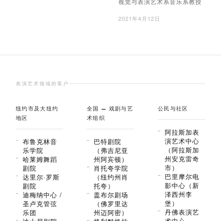
视觉与表演艺术系音乐系教授
2021年4月12日
表演艺术领域的客户
纽约市及大纽约
全国 — 戏剧与艺
公民与社区
地区
术组织
阿拉斯加表
演艺术中心
布鲁克林音
巴特剧院
（阿拉斯加
乐学院
（弗吉尼亚
州安克雷奇
哈莱姆舞蹈
州阿宾顿）
市）
剧院
肖托夸学院
巴里摩尔电
达里尔·罗斯
（纽约州肖
影中心（新
剧院
托夸）
泽西州李
迪梅纳中心 /
盖布尔剧场
堡）
圣卢克管弦
（佛罗里达
丹佛表演艺
乐团
州迈阿密）
术中心