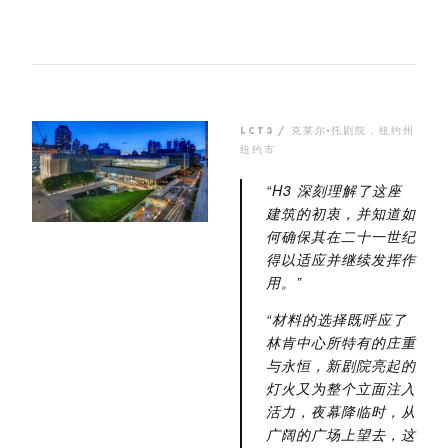
LCT3 / 克莱尔·托剧院，纽约州
纽约市
“H3 深刻理解了这座
建筑的初衷，并知道如
何确保其在二十一世纪
得以适应并继续发挥作
用。”
“材料的选择既呼应了
林肯中心所特有的庄重
与永恒，新剧院亮起的
灯火又为整个立面注入
活力，夜幕降临时，从
广阔的广场上望去，这