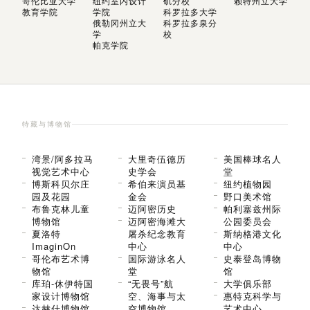
哥伦比亚大学
纽约室内设计
矶分校
赖特州立大学
教育学院
学院
科罗拉多大学
俄勒冈州立大
科罗拉多泉分
学
校
帕克学院
特藏与博物馆
湾景/阿多拉马
大里奇伍德历
美国棒球名人
视觉艺术中心
史学会
堂
博斯科贝尔庄
希伯来演员基
纽约植物园
园及花园
金会
野口美术馆
布鲁克林儿童
迈阿密历史
帕利塞兹州际
博物馆
迈阿密海滩大
公园委员会
夏洛特
屠杀纪念教育
斯纳格港文化
ImaginOn
中心
中心
哥伦布艺术博
国际游泳名人
史泰登岛博物
物馆
堂
馆
库珀-休伊特国
“无畏号”航
大学俱乐部
家设计博物馆
空、海事与太
惠特克科学与
达赫什博物馆
空博物馆
艺术中心