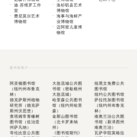
迪·苏维罗工作
洛杉矶县艺术
室
博物馆
费尼莫尔艺术
海事与海鲜产
博物馆
业博物馆
迈阿密儿童博
物馆
图书馆用户
阿灵顿图书馆
大急流城公共图
纽黑文免费公共
（纽约州布鲁克
书馆（密歇根州
图书馆
林）
大急流城）
纽约公共图书馆
德克萨斯州植物
哈里森公共图书
萨拉托加图书馆
研究所（德克萨
馆（纽约州哈里
（纽约州布鲁克
斯州沃思堡）
森）
林）
查塔姆常青橡树
金斯山图书馆
南奥兰治公共图
图书馆（佐治亚
（北卡罗来纳
书馆（新泽西州
州萨凡纳）
州）
南奥兰治）
哥伦比亚公共图
《图书馆期刊》
瓦萨学院英格拉