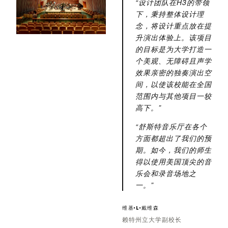
“设计团队在H3的带领
下，秉持整体设计理
念，将设计重点放在提
升演出体验上。该项目
的目标是为大学打造一
个美观、无障碍且声学
效果亲密的独奏演出空
间，以使该校能在全国
范围内与其他项目一较
高下。”
“舒斯特音乐厅在各个
方面都超出了我们的预
期。如今，我们的师生
得以使用美国顶尖的音
乐会和录音场地之
一。”
维基·L·戴维森
赖特州立大学副校长