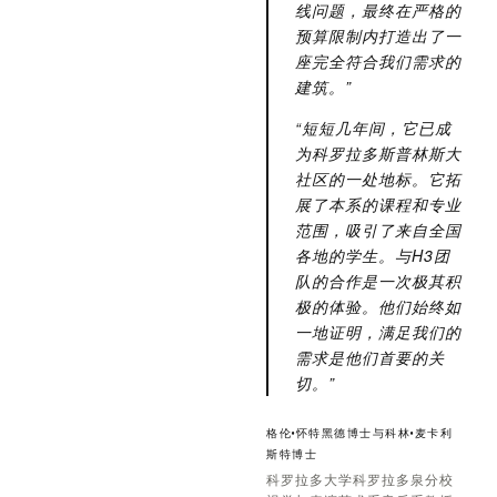
线问题，最终在严格的
预算限制内打造出了一
座完全符合我们需求的
建筑。”
“短短几年间，它已成
为科罗拉多斯普林斯大
社区的一处地标。它拓
展了本系的课程和专业
范围，吸引了来自全国
各地的学生。与H3团
队的合作是一次极其积
极的体验。他们始终如
一地证明，满足我们的
需求是他们首要的关
切。”
格伦·怀特黑德博士与科林·麦卡利
斯特博士
科罗拉多大学科罗拉多泉分校