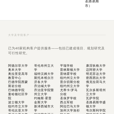
圣路易斯
市）
大学及学院客户
已为40家机构客户提供服务——包括已建成项目、规划研究及
可行性研究。
阿德尔菲大学
哥伦布州立大
平瑞学校
康涅狄格大学
奥本大学
学
普林斯顿大学
迈阿密大学
奥拉里亚高等
福特汉姆大学
普纳霍学校
明尼苏达大学
教育中心
斯托本维尔方
纽约州立大学
密西西比大学
巴德学院西蒙
济各大学
普尔切斯分校
俄克拉荷马大
斯岩分校
乔治城大学
纽约州立大学
学
巴纳德学院
乔治亚学院暨
尤蒂卡/罗马
瓦尔多斯塔州
曼哈顿社区学
州立大学
分校
立大学
院
约翰斯·霍普
圣保罗学校
瓦萨学院
波士顿大学
金斯大学
西点军校
圣路易斯华盛
纽约市立大学
新泽西城市大
阿拉巴马大学
顿大学
哥伦比亚大学
学
加州大学洛杉
韦尔斯利学院