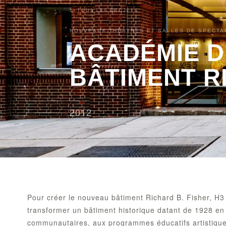
← TOUS LES PROJETS
NOUVEAUX THÉÂTRES ET SALLES DE SPECTA
ACADÉMIE D
BÂTIMENT R
2012
Pour créer le nouveau bâtiment Richard B. Fisher, H3
transformer un bâtiment historique datant de 1928 en
communautaires, aux programmes éducatifs artistiques