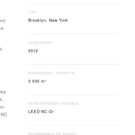
LIEU
Brooklyn, New York
ent
me
ACHÈVEMENT
s,
2012
DIMENSIONS / CAPACITÉ
3 530 m²
les
e,
DÉVELOPPEMENT DURABLE
on
LEED-NC Or
D-NC
RESPONSABLE DE PROJET