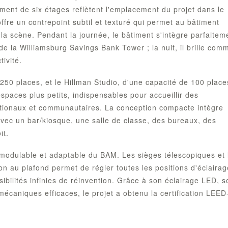
iment de six étages reflètent l'emplacement du projet dans le
ffre un contrepoint subtil et texturé qui permet au bâtiment
la scène. Pendant la journée, le bâtiment s'intègre parfaitem
 la Williamsburg Savings Bank Tower ; la nuit, il brille com
ivité.
250 places, et le Hillman Studio, d'une capacité de 100 place
espaces plus petits, indispensables pour accueillir des
ationaux et communautaires. La conception compacte intègre
avec un bar/kiosque, une salle de classe, des bureaux, des
it.
modulable et adaptable du BAM. Les sièges télescopiques et 
n au plafond permet de régler toutes les positions d'éclairag
ssibilités infinies de réinvention. Grâce à son éclairage LED, s
 mécaniques efficaces, le projet a obtenu la certification LEE