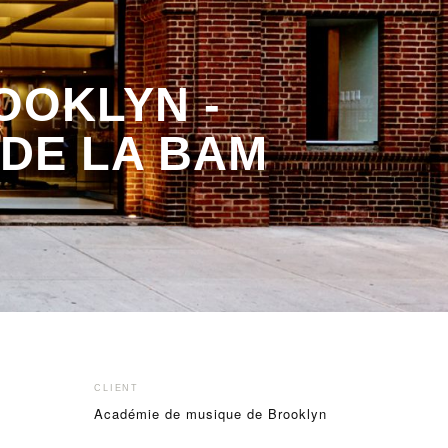
OOKLYN -
 DE LA BAM
CLIENT
Académie de musique de Brooklyn
s