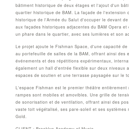
bâtiment historique de deux étages et l'ajout d'un bât
quartier historique de BAM. La façade de l'extension o
historique de l'Armée du Salut d'occuper le devant de 
aux façades historiques adjacentes du BAM Opera et de
un phare dans le quartier, avec ses lumières et son act
Le projet ajoute le Fishman Space, d'une capacité de 
au portefeuille de salles de la BAM, offrant ainsi des 
événements et des répétitions expérimentaux, intern
également un hall d'entrée flexible sur deux niveaux 
espaces de soutien et une terrasse paysagée sur le to
L'espace Fishman est le premier théâtre entièrement 
rampes sont mobiles et amovibles. Une grille de tensio
de sonorisation et de ventilation, offrant ainsi des po
vaste toit végétalisé, ses pare-soleil et ses systèmes
Gold.
CLIENT : Brooklyn Academy of Music