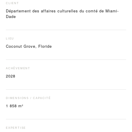
CLIENT
Département des affaires culturelles du comté de Miami-
Dade
LIEU
Coconut Grove, Floride
ACHÈVEMENT
2028
DIMENSIONS / CAPACITÉ
1 858 m²
EXPERTISE