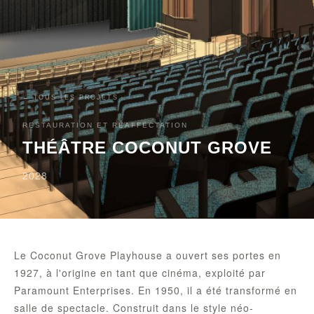
← TOUS LES PROJETS
RESTAURATION ET RÉAFFECTATION
THÉÂTRE COCONUT GROVE
2028
Le Coconut Grove Playhouse a ouvert ses portes en
1927, à l'origine en tant que cinéma, exploité par
Paramount Enterprises. En 1950, il a été transformé en
salle de spectacle. Construit dans le style néo-