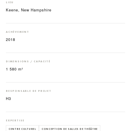
LIEU
Keene, New Hampshire
ACHÈVEMENT
2018
DIMENSIONS / CAPACITÉ
1 580 m²
RESPONSABLE DE PROJET
H3
EXPERTISE
CENTRE CULTUREL
CONCEPTION DE SALLES DE THÉÂTRE