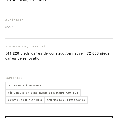
ACHÈVEMENT
2004
DIMENSIONS / CAPACITÉ
541 226 pieds carrés de construction neuve ; 72 833 pieds
carrés de rénovation
EXPERTISE
LOGEMENTS ÉTUDIANTS
RÉSIDENCES UNIVERSITAIRES DE GRANDE HAUTEUR
COMMUNAUTÉ PLANIFIÉE
AMÉNAGEMENT DU CAMPUS