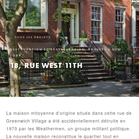
← TOUS LES PROJETS
RESTAURATION ET RÉAFFECTATION, PROJETS À NEW
YORK
18, RUE WEST 11TH
2016
La maison mitoyenne d'origine située dans cette rue de
Greenwich Village a été accidentellement détruite en
1970 par les Weathermen, un groupe militant politique.
La nouvelle maison reconstitue le quartier tout en