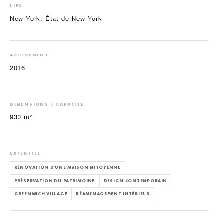
LIEU
New York, État de New York
ACHÈVEMENT
2016
DIMENSIONS / CAPACITÉ
930 m²
EXPERTISE
RÉNOVATION D'UNE MAISON MITOYENNE
PRÉSERVATION DU PATRIMOINE
DESIGN CONTEMPORAIN
GREENWICH VILLAGE
RÉAMÉNAGEMENT INTÉRIEUR