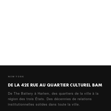
20 PROJETS
RESTAURATION ET RÉAFFECTATION (
)
Des théâtres historiques, des monuments emblématiques,
des synagogues et des bâtiments culturels restaurés pour
devenir des lieux vivants et dynamiques — du Radio City
Music Hall au BAM Harvey Theater en passant par le New
Amsterdam.
VOIR LES PROJETS →
NEW YORK
DE LA 42E RUE AU QUARTIER CULTUREL BAM
De The Battery à Harlem, des quartiers de la ville à la
région des trois États. Des décennies de relations
institutionnelles solides dans toute la ville.