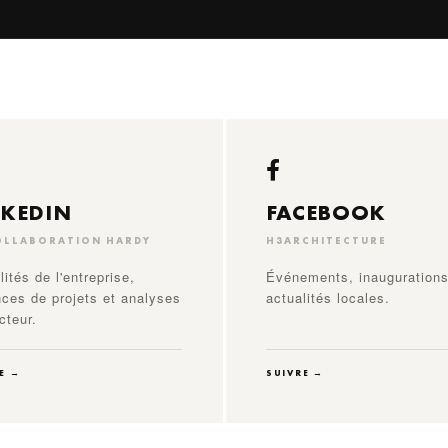
NKEDIN
FACEBOOK
OLLABORATION HARDY
H3ARCHITECTURE
lités de l'entreprise,
Événements, inaugurations
ces de projets et analyses
actualités locales.
cteur.
E →
SUIVRE →