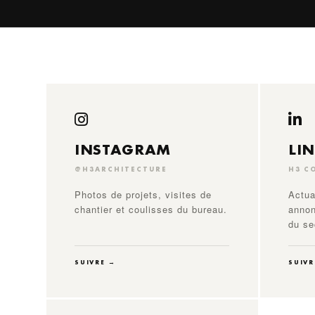
INSTAGRAM
LI
@H3ARCHITECTURE
H3 C
Photos de projets, visites de
Actua
chantier et coulisses du bureau.
annon
du se
SUIVRE →
SUIVR